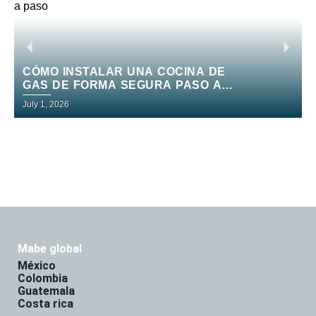
CÓMO INSTALAR UNA COCINA DE
GAS DE FORMA SEGURA PASO A
PASO
July 1, 2026
J
mabe global
méxico
colombia
guatemala
costa rica