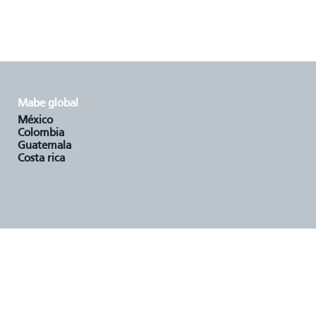
mabe global
méxico
colombia
guatemala
costa rica