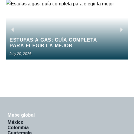
ESTUFAS A GAS: GUÍA COMPLETA
PARA ELEGIR LA MEJOR
July 20, 2026
J
mabe global
méxico
colombia
guatemala