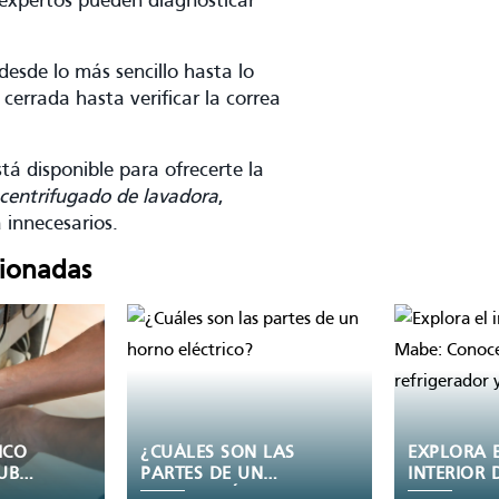
 expertos pueden diagnosticar
.
desde lo más sencillo hasta lo
cerrada hasta verificar la correa
.
stá disponible para ofrecerte la
centrifugado de lavadora
,
 innecesarios.
cionadas
ICO
¿CUÁLES SON LAS
EXPLORA 
UBRE
PARTES DE UN
INTERIOR 
DE
HORNO ELÉCTRICO?
REFRI MAB