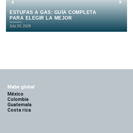
ESTUFAS A GAS: GUÍA COMPLETA
PARA ELEGIR LA MEJOR
July 20, 2026
J
mabe global
méxico
colombia
guatemala
costa rica