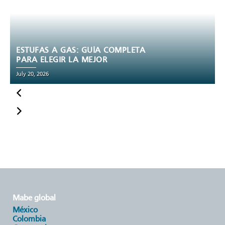
ESTUFAS A GAS: GUÍA COMPLETA
PARA ELEGIR LA MEJOR
July 20, 2026
J
mabe global
méxico
colombia