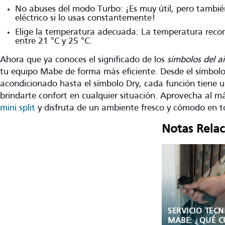
No abuses del modo Turbo: ¡Es muy útil, pero tamb
eléctrico si lo usas constantemente!
Elige la temperatura adecuada: La temperatura reco
entre 21 °C y 25 °C.
Ahora que ya conoces el significado de los
símbolos del a
tu equipo Mabe de forma más eficiente. Desde el símbolo d
acondicionado hasta el símbolo Dry, cada función tiene u
brindarte confort en cualquier situación. Aprovecha al 
mini split
y disfruta de un ambiente fresco y cómodo en
Notas Rela
SERVICIO TÉCNICO
¿CUÁLES SON 
MABE: ¿QUÉ CUBRE
PARTES DE UN