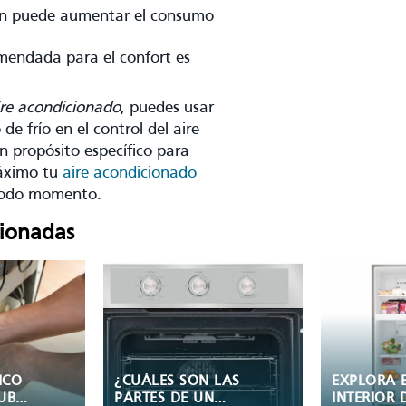
ién puede aumentar el consumo
mendada para el confort es
ire acondicionado
, puedes usar
e frío en el control del aire
n propósito específico para
máximo tu
aire acondicionado
 todo momento.
cionadas
LAS
EXPLORA EL
AJUSTAR 
INTERIOR DE TU
TEMPERAT