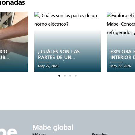
cionadas
LAS
EXPLORA EL
AJUSTAR 
INTERIOR DE TU
TEMPERAT
ICO?
REFRI MABE:
REFRIGER
May 27, 2026
May 27, 2026
CONOCE LAS
VERANO V
PARTES DE UN
INVIERNO:
REFRIGERADOR Y
DEBES SAB
SU FUNCIÓN
mabe global
.