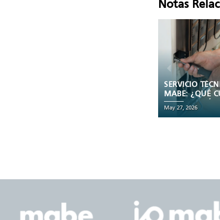
Notas Rela
SERVICIO TÉCNICO
¿CUÁLES SON 
MABE: ¿QUÉ CUBRE
PARTES DE UN
LA GARANTÍA DE
HORNO ELÉCTR
May 27, 2026
May 27, 2026
ELECTRODOMÉSTICOS?