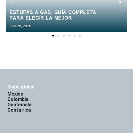
NEVERA NO FROST: QUÉ ES,
VENTAJAS Y CÓMO ELEGIR LA
IDEAL
June 30, 2026
mabe global
méxico
colombia
guatemala
costa rica