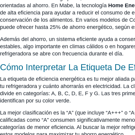
orientadas al ahorro. En Mabe, la tecnología
Home Ene
de alta eficiencia para ayudar a reducir el consumo de
conservación de los alimentos. En varios modelos de Co
puede ofrecer hasta 25% de ahorro energético, según e
Además del ahorro, un sistema eficiente ayuda a conse
estables, algo importante en climas cálidos o en hogare
refrigeradora se abre con frecuencia durante el día.
Cómo Interpretar La Etiqueta De Ef
La etiqueta de eficiencia energética es tu mejor aliada 
tu refrigeradora y cuánto ahorrarás en electricidad. La c
divide en categorías: A, B, C, D, E, F y G. Las tres prim
identifican por su color verde.
La mejor clasificación es la “A” (que incluye “A+++” o “A
calificadas como “A” consumen significativamente men
categorías de menor eficiencia. Al buscar la mejor refri
estos modelos para maximizar tu ahorro energético.