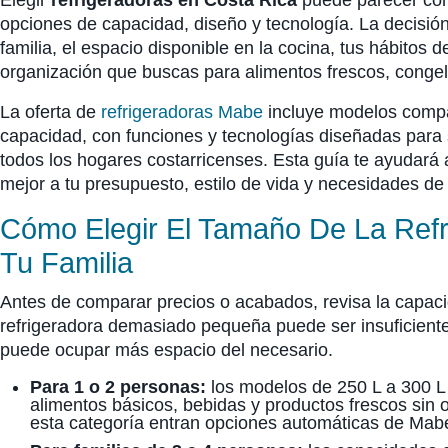
Elegir
refrigeradoras en Costa Rica
puede parecer com
opciones de capacidad, diseño y tecnología. La decisi
familia, el espacio disponible en la cocina, tus hábitos d
organización que buscas para alimentos frescos, conge
La oferta de
refrigeradoras Mabe
incluye modelos compa
capacidad, con funciones y tecnologías diseñadas para 
todos los hogares costarricenses. Esta guía te ayudará a
mejor a tu presupuesto, estilo de vida y necesidades de
Cómo Elegir El Tamaño De La Ref
Tu Familia
Antes de comparar precios o acabados, revisa la capac
refrigeradora demasiado pequeña puede ser insuficient
puede ocupar más espacio del necesario.
Para 1 o 2 personas:
los modelos de 250 L a 300 L
alimentos básicos, bebidas y productos frescos sin
esta categoría entran opciones automáticas de Mabe