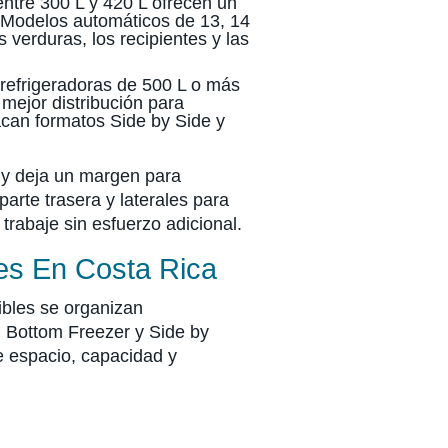
ntre 300 L y 420 L ofrecen un
. Modelos automáticos de 13, 14
s verduras, los recipientes y las
 refrigeradoras de 500 L o más
mejor distribución para
acan formatos Side by Side y
 y deja un margen para
arte trasera y laterales para
trabaje sin esfuerzo adicional.
es En Costa Rica
ibles se organizan
s, Bottom Freezer y Side by
e espacio, capacidad y