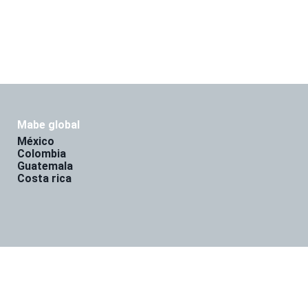
mabe global
méxico
colombia
guatemala
costa rica