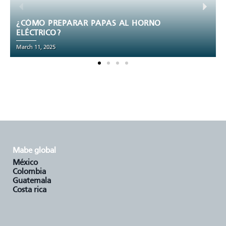
5 RECETAS QUE NO PUEDES DEJAR DE
HACER EN EL HORNO DE TU ESTUFA A
GAS
December 2, 2024
mabe global
méxico
colombia
guatemala
costa rica