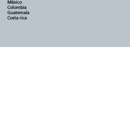
méxico
colombia
guatemala
costa rica