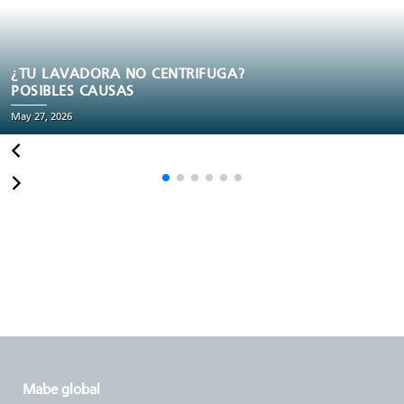
¿QUÉ SIGNIFICA EL MODO DRY EN EL AIRE
ACONDICIONADO Y CUÁNDO USARLO?
May 27, 2026
mabe global