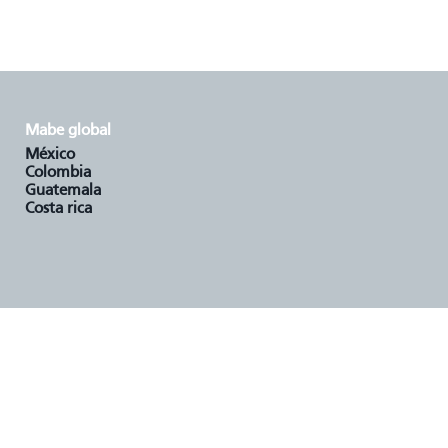
mabe global
méxico
colombia
guatemala
costa rica