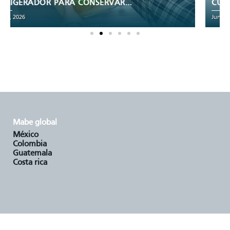
CUÁNTOS PIES CÚBICOS NECESITA TU
FAMILIA
June 29, 2026
mabe global
méxico
colombia
guatemala
costa rica