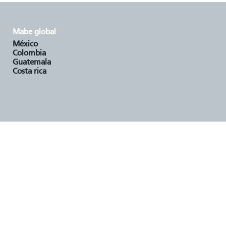
mabe global
méxico
colombia
guatemala
costa rica