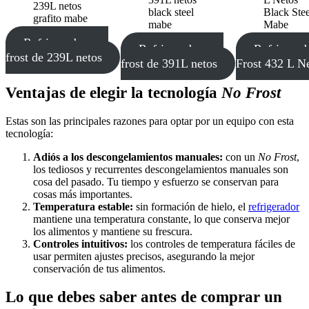
Refrigeradora no
Refrigeradora no
Refrigerad
frost de 239L netos
frost de 391L netos
Frost 432 L N
Ventajas de elegir la tecnología
No Frost
Estas son las principales razones para optar por un equipo con esta
tecnología:
Adiós a los descongelamientos manuales:
con un
No Frost
,
los tediosos y recurrentes descongelamientos manuales son
cosa del pasado. Tu tiempo y esfuerzo se conservan para
cosas más importantes.
Temperatura estable:
sin formación de hielo, el
refrigerador
mantiene una temperatura constante, lo que conserva mejor
los alimentos y mantiene su frescura.
Controles intuitivos:
los controles de temperatura fáciles de
usar permiten ajustes precisos, asegurando la mejor
conservación de tus alimentos.
Lo que debes saber antes de comprar un