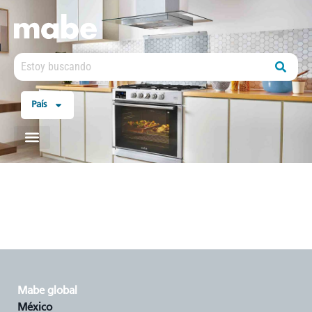
País
mabe global
méxico