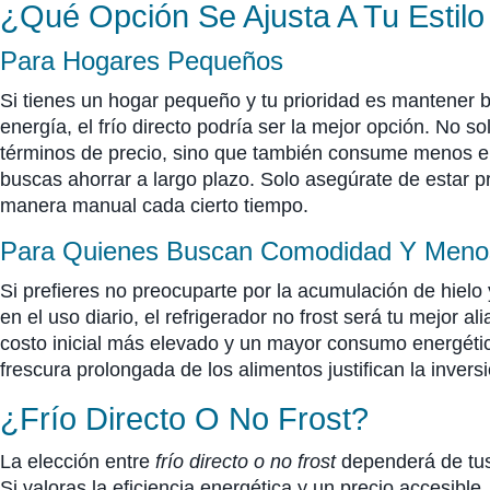
¿Qué Opción Se Ajusta A Tu Estilo
Para Hogares Pequeños
Si tienes un hogar pequeño y tu prioridad es mantener ba
energía, el frío directo podría ser la mejor opción. No s
términos de precio, sino que también consume menos elec
buscas ahorrar a largo plazo. Solo asegúrate de estar 
manera manual cada cierto tiempo.
Para Quienes Buscan Comodidad Y Meno
Si prefieres no preocuparte por la acumulación de hie
en el uso diario, el refrigerador no frost será tu mejor 
costo inicial más elevado y un mayor consumo energético
frescura prolongada de los alimentos justifican la inversi
¿Frío Directo O No Frost?
La elección entre
frío directo o no frost
dependerá de tus 
Si valoras la eficiencia energética y un precio accesible