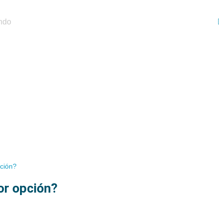
pción?
jor opción?