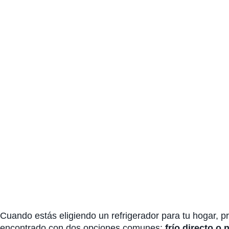
Cuando estás eligiendo un refrigerador para tu hogar, 
encontrado con dos opciones comunes:
frío directo o 