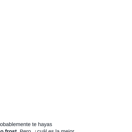
probablemente te hayas
no frost
. Pero, ¿cuál es la mejor