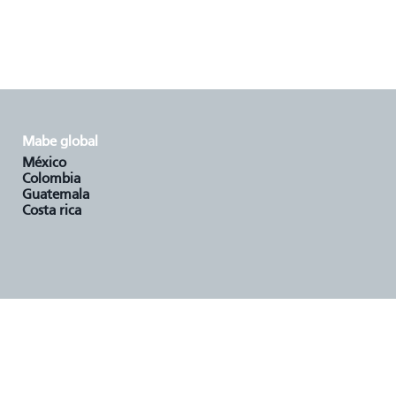
mabe global
méxico
colombia
guatemala
costa rica