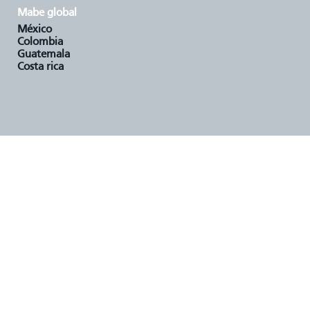
mabe global
méxico
colombia
guatemala
costa rica