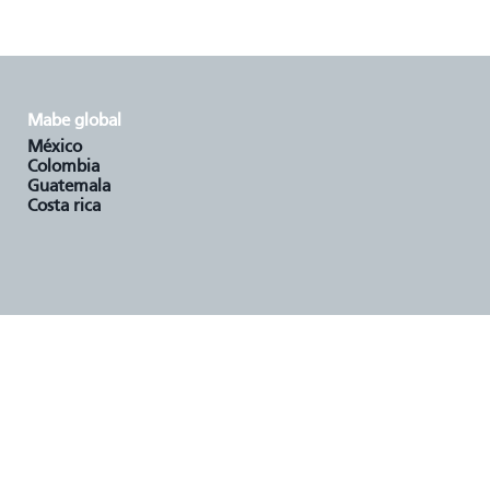
mabe global
méxico
colombia
guatemala
costa rica