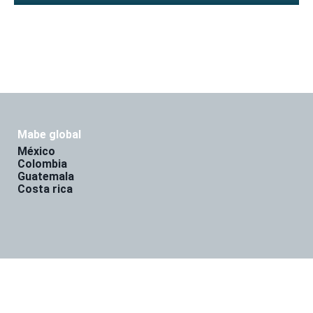
mabe global
méxico
colombia
guatemala
costa rica