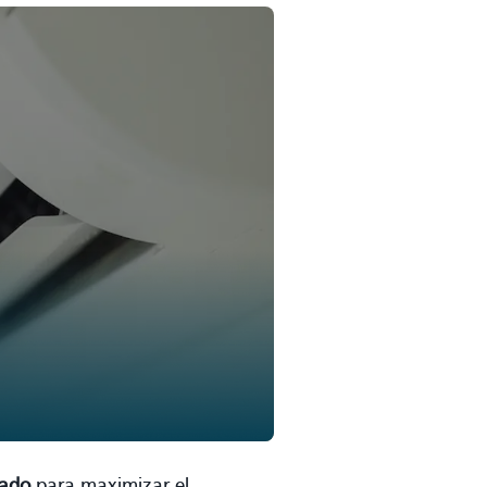
onado
para maximizar el