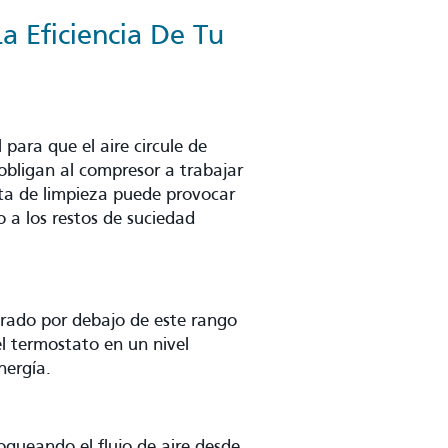
 Eficiencia De Tu
para que el aire circule de
y obligan al compresor a trabajar
ta de limpieza puede provocar
o a los restos de suciedad
grado por debajo de este rango
l termostato en un nivel
nergía.
queando el flujo de aire desde