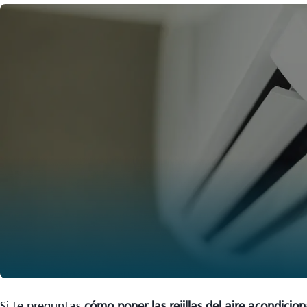
Si te preguntas
cómo poner las rejillas del aire acondici