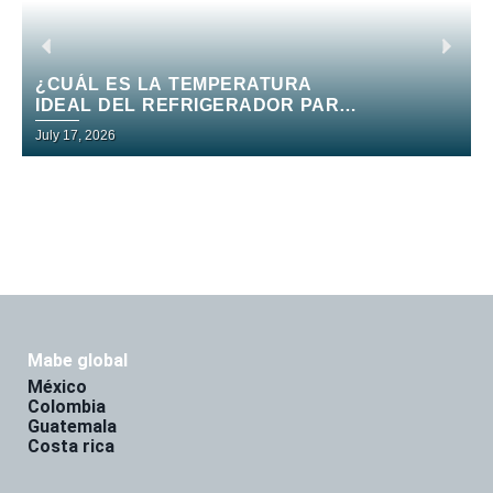
¿CUÁL ES LA TEMPERATURA
IDEAL DEL REFRIGERADOR PARA
CONSERVAR ALIMENTOS?
July 17, 2026
J
mabe global
méxico
colombia
guatemala
costa rica