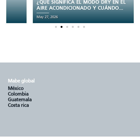
¿QUÉ SIGNIFICA EL MODO DRY EN EL
AIRE ACONDICIONADO Y CUÁNDO
USARLO?
May 27, 2026
mabe global
méxico
colombia
guatemala
costa rica