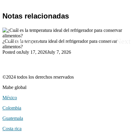
Notas relacionadas
Previous
Next
¿Cuál es la temperatura ideal del refrigerador para conservar
C
alimentos?
P
Posted on
July 17, 2026
July 7, 2026
©2024 todos los derechos reservados
mabe global
méxico
colombia
guatemala
costa rica