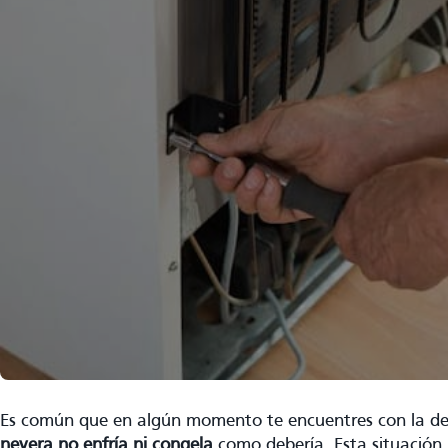
Es común que en algún momento te encuentres con la de
nevera no enfría ni congela
como debería. Esta situación