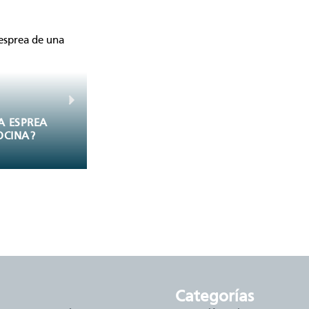
¿APAGAR EL AIRE
¿CÓMO ARREGLA
ACONDICIONADO
UNA LAVADORA
O DEJARLO
QUE NO GIRA?
May 2, 2026
April 23, 2026
PRENDIDO? MITOS
DE AHORRO
.
categorías