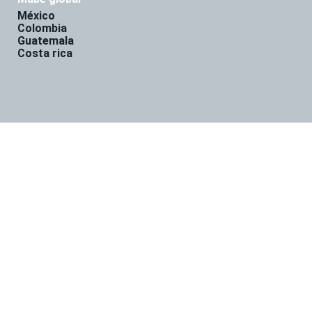
méxico
colombia
guatemala
costa rica